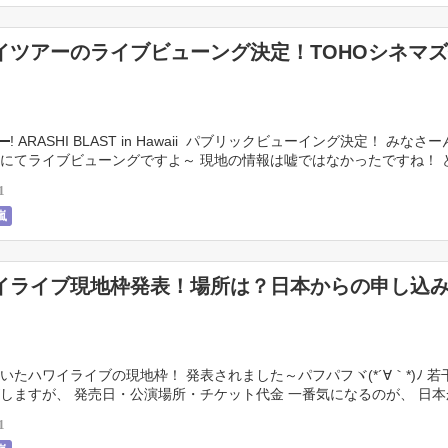
イツアーのライブビューング決定！TOHOシネマ
)━! ARASHI BLAST in Hawaii パブリックビューイング決定！ みなさ
にてライブビューングですよ～ 現地の情報は嘘ではなかったですね！ 
るのかしら？ […]
1
嵐
イライブ現地枠発表！場所は？日本からの申し込
いたハワイライブの現地枠！ 発表されました～パフパフヾ(*´∀｀*)ﾉ 若
しますが、 発売日・公演場所・チケット代金 一番気になるのが、 日
まあ、買えても行けませんが(^_^ […]
1