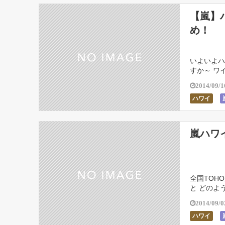
【嵐】
め！
いよいよハ
すか～ ワ
なんて な
2014/09/1
ハワイ
嵐ハワ
全国TOH
と どのよ
で立って叫
2014/09/0
ハワイ