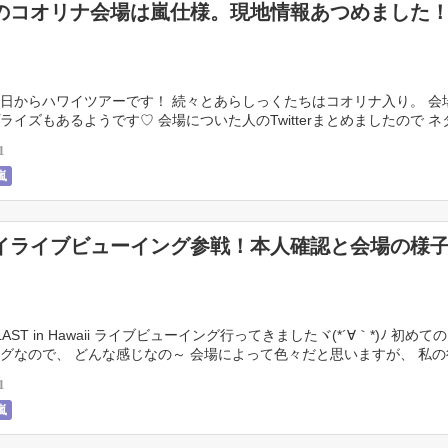
のコオリナ会場は嵐仕様。現地情報あつめました
日からハワイツアーです！ 続々とあらしっくたちはコオリナ入り。 会
ライズもあるようです♡ 会場についた人のTwitterまとめましたので ネ
覧下さいね！
1
嵐
イライブビューイング参戦！本人確認と会場の様
BLAST in Hawaii ライブビューイング行ってきましたヾ(*´∀｀*)ﾉ 初め
グなので、 どんな感じなの～ 会場によって色々だと思いますが、 私
とみなさんの会 […]
1
嵐