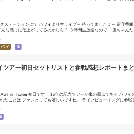
クステーションにて ハワイより生ライブ～ 待ってましたよ～ 留守番
どんな感じに仕上がってるのかしら？ ３時間生放送なので、 嵐ちゃん
演なの？ 編集点も知りたい！ これ大事です […]
9
ハワイ
嵐
イツアー初日セットリストと参戦感想レポートま
 BLAST in Hawaii 初日です！ 15年の記念ツアーが嵐の原点である ハワ
れたことは ファンとしても嬉しいですね。 ライブビューイングに参戦
 ハワイに、あの場所に […]
6
嵐