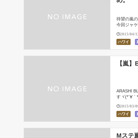
め。
待望の嵐のDV
今回ジャケ
mentary of
2015/04/1
ハワイ
【嵐】B
ARASHI 
すヾ(*´∀
っていたのに
2015/03/0
ハワイ
Mステ