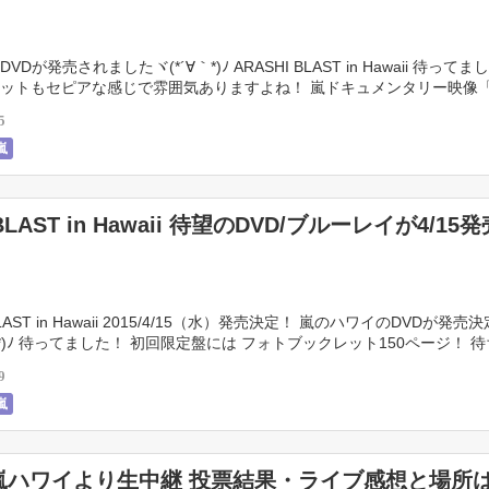
Dが発売されましたヾ(*´∀｀*)ﾉ ARASHI BLAST in Hawaii 待って
ットもセピアな感じで雰囲気ありますよね！ 嵐ドキュメンタリー映像「D
 […]
5
嵐
LAST in Hawaii 待望のDVD/ブルーレイが4/15
BLAST in Hawaii 2015/4/15（水）発売決定！ 嵐のハワイのDVDが発売
｀*)ﾉ 待ってました！ 初回限定盤には フォトブックレット150ページ！ 
 […]
9
嵐
嵐ハワイより生中継 投票結果・ライブ感想と場所