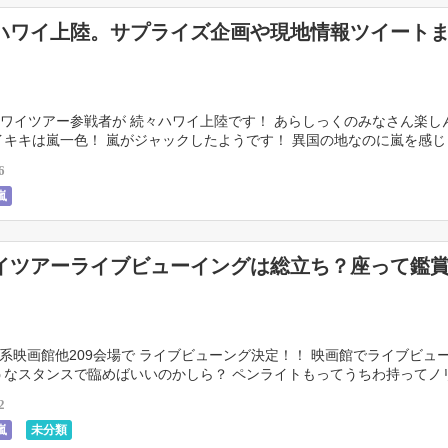
ハワイ上陸。サプライズ企画や現地情報ツイート
ワイツアー参戦者が 続々ハワイ上陸です！ あらしっくのみなさん楽し
イキキは嵐一色！ 嵐がジャックしたようです！ 異国の地なのに嵐を感
んて素敵な空間なんでしょう～ それでは、現地 […]
6
嵐
イツアーライブビューイングは総立ち？座って鑑
O系映画館他209会場で ライブビューング決定！！ 映画館でライブビュ
うなスタンスで臨めばいいのかしら？ ペンライトもってうちわ持ってノ
んでもいいのかしら？ 座って中継を鑑賞す […]
2
嵐
未分類