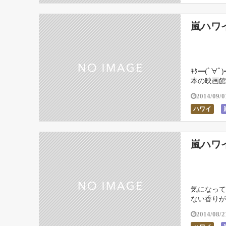
嵐ハワ
ｷﾀ━(ﾟ∀ﾟ
本の映画館
映画館でや
2014/09/0
ハワイ
嵐ハワ
気になって
ない香りが
えるの！？ 
2014/08/2