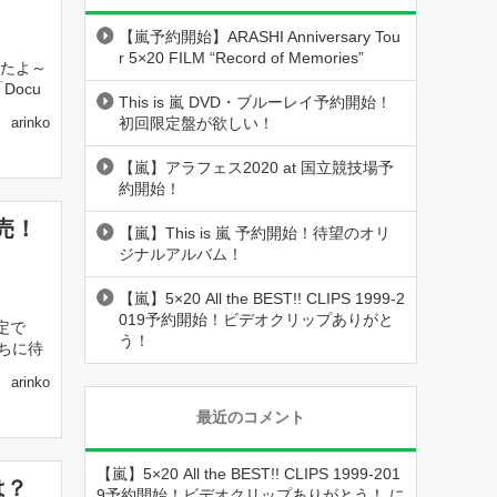
【嵐予約開始】ARASHI Anniversary Tou
r 5×20 FILM “Record of Memories”
ましたよ～
ocu
This is 嵐 DVD・ブルーレイ予約開始！
初回限定盤が欲しい！
arinko
【嵐】アラフェス2020 at 国立競技場予
約開始！
発売！
【嵐】This is 嵐 予約開始！待望のオリ
ジナルアルバム！
【嵐】5×20 All the BEST!! CLIPS 1999-2
019予約開始！ビデオクリップありがと
決定で
う！
待ちに待
arinko
最近のコメント
【嵐】5×20 All the BEST!! CLIPS 1999-201
は？
9予約開始！ビデオクリップありがとう！
に